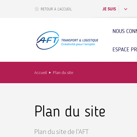
Aller
au
JE SUIS
RETOUR À L’ACCUEIL
contenu
principal
NOUS CON
ESPACE P
Accueil
Plan du site
Plan du site
Plan du site de l'AFT