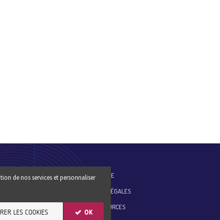
ES-NOUS
PLAN DU SITE
tion de nos services et personnaliser
MENTIONS LÉGALES
ESSE
SITE RESSOURCES
RER LES COOKIES
OK
ER