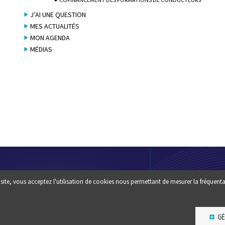
J’AI UNE QUESTION
MES ACTUALITÉS
MON AGENDA
MÉDIAS
Footer
QUI SOMM
site, vous acceptez l'utilisation de cookies nous permettant de mesurer la fréquenta
Une question ? un conseil :
?
CONTACTEZ-NOUS
ESPACE PR
GÉ
NEWSLETT