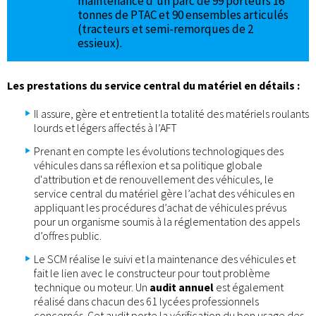
maintenance d’un parc de 99 porteurs 16
tonnes de PTAC et 90 ensembles articulés
(tracteurs et semi-remorques de 2
essieux).
Les prestations du service central du matériel en détails :
Il assure, gère et entretient la totalité des matériels roulants
lourds et légers affectés à l’AFT
Prenant en compte les évolutions technologiques des
véhicules dans sa réflexion et sa politique globale
d'attribution et de renouvellement des véhicules, le
service central du matériel gère l’achat des véhicules en
appliquant les procédures d’achat de véhicules prévus
pour un organisme soumis à la réglementation des appels
d’offres public.
Le SCM réalise le suivi et la maintenance des véhicules et
fait le lien avec le constructeur pour tout problème
technique ou moteur. Un
audit annuel
est également
réalisé dans chacun des 61 lycées professionnels
concernés. Cet audit porte la vérification du bon usage des