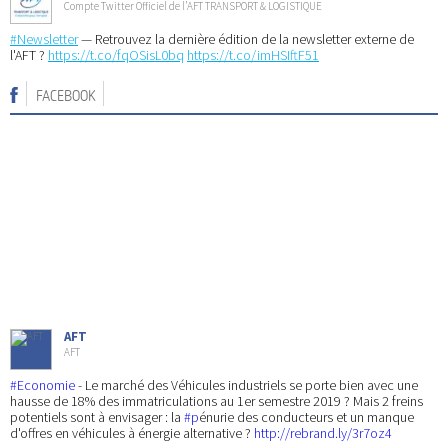
Compte Twitter Officiel de l’AFT TRANSPORT & LOGISTIQUE
#Newsletter
— Retrouvez la dernière édition de la newsletter externe de
l'AFT ?
https://t.co/fqOSisL0bq
https://t.co/imHSIftF51
FACEBOOK
AFT
AFT
#Economie
- Le marché des Véhicules industriels se porte bien avec une
hausse de 18% des immatriculations au 1er semestre 2019 ? Mais 2 freins
potentiels sont à envisager : la
#p
énurie des conducteurs et un manque
d'offres en véhicules à énergie alternative ?
http://rebrand.ly/3r7oz4