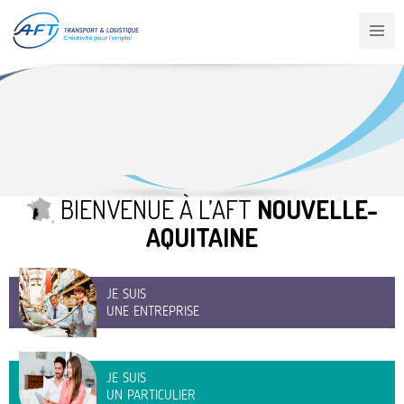
Aller
au
contenu
principal
BIENVENUE À L’AFT
NOUVELLE-
AQUITAINE
JE SUIS
UNE ENTREPRISE
JE SUIS
UN PARTICULIER