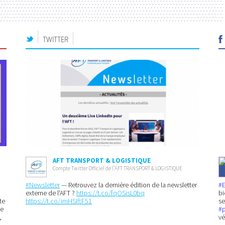
TWITTER
AFT TRANSPORT & LOGISTIQUE
Compte Twitter Officiel de l’AFT TRANSPORT & LOGISTIQUE
#Newsletter
— Retrouvez la dernière édition de la newsletter
#
externe de l'AFT ?
https://t.co/fqOSisL0bq
bi
te
https://t.co/imHSIftF51
se
ne
#
,
vé