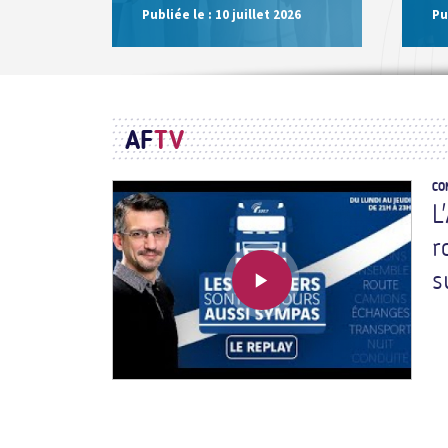
Publiée le :
10 juillet 2026
Pu
AF
TV
CO
L
r
s