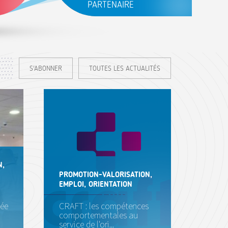
PARTENAIRE
 de la
Portail dédié aux partenaires
ateurs
institutionnels de l'AFT
S'ABONNER
TOUTES LES ACTUALITÉS
N,
PROMOTION-VALORISATION,
EMPLOI, ORIENTATION
sée
CRAFT : les compétences
comportementales au
service de l'ori...