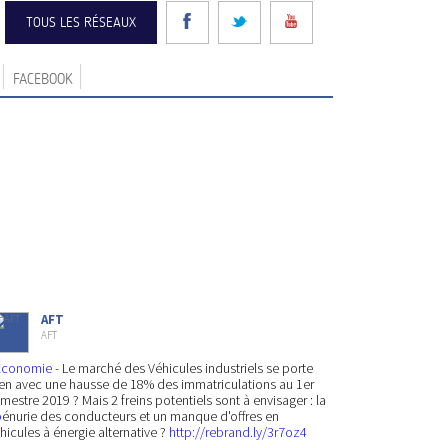
TOUS LES RÉSEAUX
FACEBOOK
AFT
AFT
Economie
- Le marché des Véhicules industriels se porte
en avec une hausse de 18% des immatriculations au 1er
mestre 2019 ? Mais 2 freins potentiels sont à envisager : la
p
énurie des conducteurs et un manque d'offres en
hicules à énergie alternative ?
http://rebrand.ly/3r7oz4