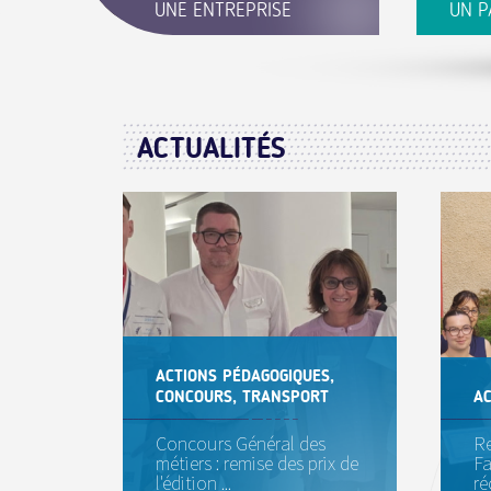
UNE ENTREPRISE
UN P
Portail dédié aux entreprises du
Portai
secteur Transport-Logistique
démarc
ACTUALITÉS
ACTIONS PÉDAGOGIQUES,
CONCOURS, TRANSPORT
AC
Concours Général des
Re
métiers : remise des prix de
Fa
l'édition ...
ré