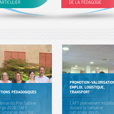
ARTICULIER
DE LA PÉDAGOGIE
l dédié aux personnes en
Portail dédié aux professionnels
he d'orientation et de formation
pédagogie, enseignants et form
PROMOTION-VALORISATIO
EMPLOI, LOGISTIQUE,
TIONS PÉDAGOGIQUES
TRANSPORT
mise du Prix Sabine
L'AFT pleinement mobili
rge 2026 : l'AFT
durant la Semaine
compense deux par...
nationale des m...