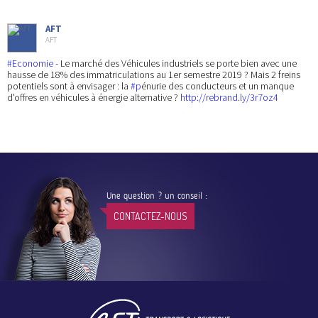
AFT
AFT
#Economie
- Le marché des Véhicules industriels se porte bien avec une
hausse de 18% des immatriculations au 1er semestre 2019 ? Mais 2 freins
potentiels sont à envisager : la
#p
énurie des conducteurs et un manque
d'offres en véhicules à énergie alternative ?
http://rebrand.ly/3r7oz4
Une question ? un conseil :
CONTACTEZ-NOUS