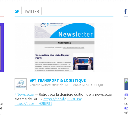
TWITTER
AFT TRANSPORT & LOGISTIQUE
Compte Twitter Officiel de l’AFT TRANSPORT & LOGISTIQUE
#Newsletter
— Retrouvez la dernière édition de la newsletter
#
externe de l'AFT ?
https://t.co/fqOSisL0bq
bi
te
https://t.co/imHSIftF51
se
ne
#
,
vé