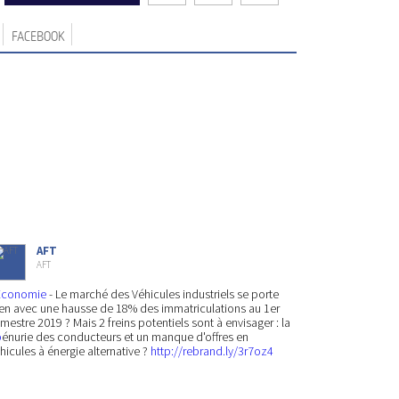
FACEBOOK
AFT
AFT
Economie
- Le marché des Véhicules industriels se porte
en avec une hausse de 18% des immatriculations au 1er
mestre 2019 ? Mais 2 freins potentiels sont à envisager : la
p
énurie des conducteurs et un manque d'offres en
hicules à énergie alternative ?
http://rebrand.ly/3r7oz4