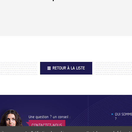
RETOUR À LA LISTE
Footer
QUI SOMM
Une question ? un conseil :
?
CONTACTEZ-NOUS
ESPACE PR