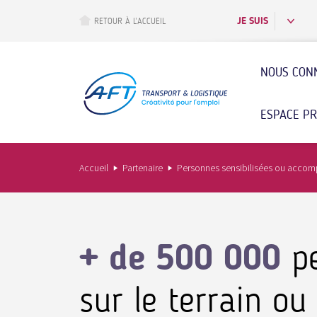
Aller
au
JE SUIS
RETOUR À L’ACCUEIL
contenu
principal
NOUS CON
ESPACE P
Accueil
Partenaire
Personnes sensibilisées ou accompag
+ de 500 000
p
sur le terrain ou 