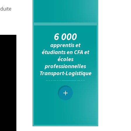
nduite
6 000
apprentis et
étudiants en CFA et
écoles
professionnelles
Transport-Logistique