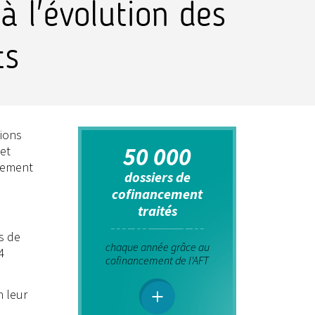
à l'évolution des
ts
tions
50 000
 et
ppement
dossiers de
cofinancement
traités
s de
chaque année grâce au
4
cofinancement de l'AFT
n leur