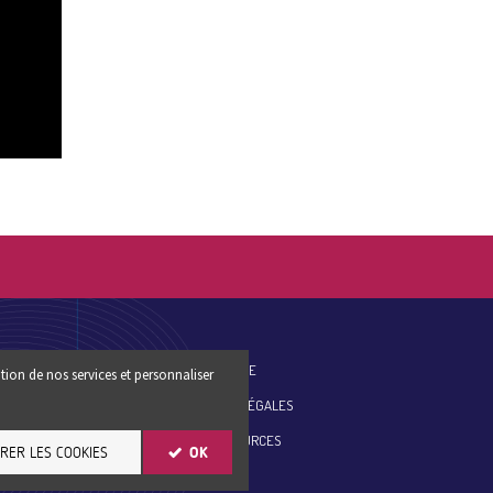
ES-NOUS
PLAN DU SITE
tion de nos services et personnaliser
MENTIONS LÉGALES
ESSE
SITE RESSOURCES
RER LES COOKIES
OK
ER