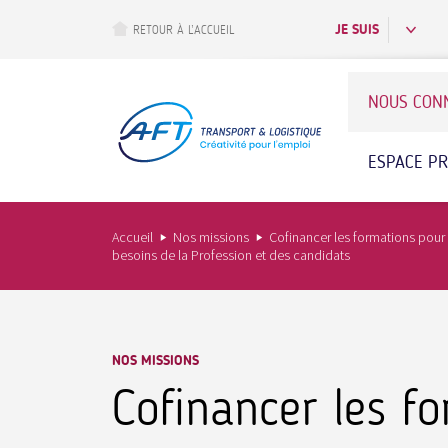
Aller
au
JE SUIS
RETOUR À L’ACCUEIL
contenu
principal
NOUS CON
ESPACE P
Accueil
Nos missions
Cofinancer les formations pour s
besoins de la Profession et des candidats
NOS MISSIONS
Cofinancer les fo