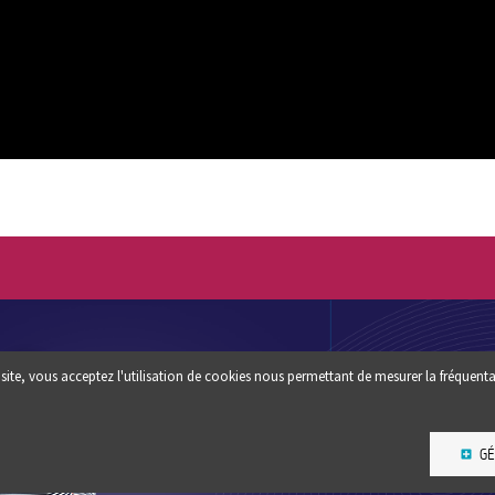
Footer
QUI SOMM
site, vous acceptez l'utilisation de cookies nous permettant de mesurer la fréquenta
Une question ? un conseil :
?
CONTACTEZ-NOUS
ESPACE PR
GÉ
NEWSLETT