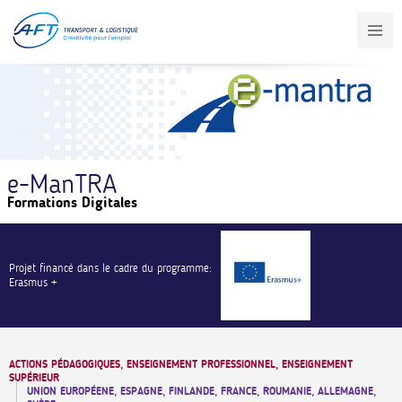
Aller
au
contenu
principal
e-ManTRA
Formations Digitales
Projet financé dans le cadre du programme:
Erasmus +
ACTIONS PÉDAGOGIQUES, ENSEIGNEMENT PROFESSIONNEL, ENSEIGNEMENT
SUPÉRIEUR
UNION EUROPÉENE, ESPAGNE, FINLANDE, FRANCE, ROUMANIE, ALLEMAGNE,