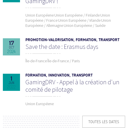
GamingDRV !
Union Européene
Union Européene / Finlande
Union
Européene / France
Union Européene / Irlande
Union
Européene / Allemagne
Union Européene / Suède
PROMOTION-VALORISATION, FORMATION, TRANSPORT
17
Save the date : Erasmus days
OCT
2024
Île-de-France
Île-de-France / Paris
FORMATION, INNOVATION, TRANSPORT
1
GamingDRV - Appel à la création d'un
JUN
2022
comité de pilotage
Union Européene
TOUTES LES DATES