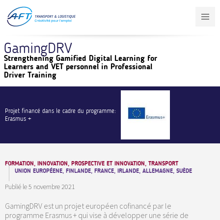
Aller
au
contenu
principal
GamingDRV
Strengthening Gamified Digital Learning for
Learners and VET personnel in Professional
Driver Training
Projet financé dans le cadre du programme:
Erasmus +
FORMATION, INNOVATION, PROSPECTIVE ET INNOVATION, TRANSPORT
UNION EUROPÉENE, FINLANDE, FRANCE, IRLANDE, ALLEMAGNE, SUÈDE
Publié le
5 novembre 2021
GamingDRV est un projet européen cofinancé par le
programme Erasmus + qui vise à développer une série de