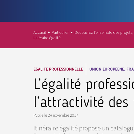
Accueil
Particulier
Découvrez l'ensemble des projets,
Itinéraire égalité
EGALITÉ PROFESSIONNELLE
UNION EUROPÉENE, FRA
L’égalité profess
l’attractivité des
Publié le
24 novembre 2017
Itinéraire égalité propose un catalog