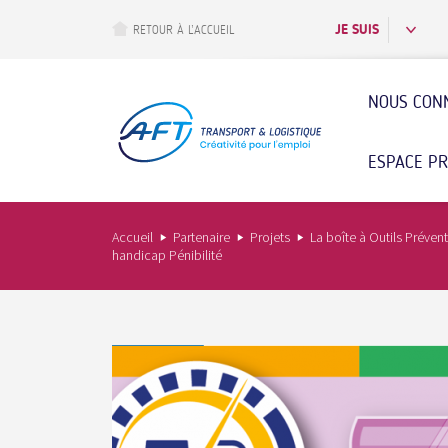
Aller
au
JE SUIS
RETOUR À L’ACCUEIL
contenu
principal
NOUS CON
ESPACE P
Accueil
Partenaire
Projets
La boîte à Outils Préven
handicap Pénibilité