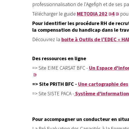
professionnalisation de l'Agefiph et de ses p
Télécharger le guide
METODIA 202
4
pour
Pour identifier les procédure RH de recru
la compensation du handicap dans le trava
Découvrez la
boite à Outils de l’EDEC « HA
Des ressources en ligne
=> Site EIME CARSAT BFC -
Un
Espace d'info
=> Site PRITH BFC -
Une cartographie des
=> Site SISTE PACA -
Système d'information 
Pour accompagner un conducteur en situa
La Pré Evaluation des Capacités à la Formati