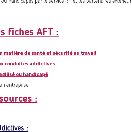
 ou handicapés par le service RH et les partenaires extérieur
es fiches AFT :
n matière de santé et sécurité au travail
aux conduites addictives
ragilisé ou handicapé
 en entreprise
ssources
:
dictives :