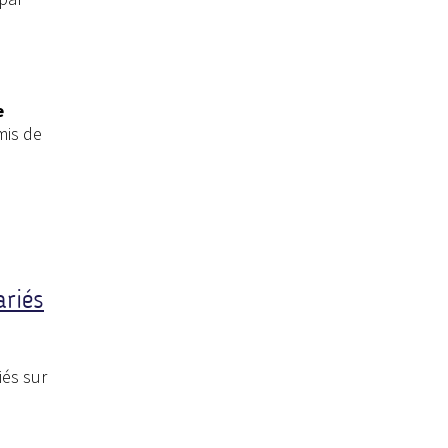
e
mis de
ariés
iés sur