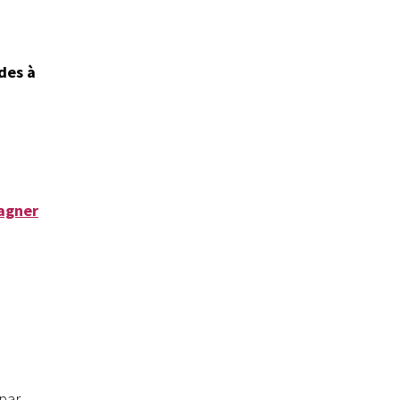
H
des à
pagner
 par