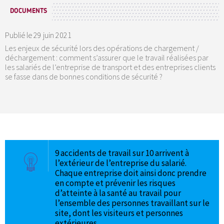
DOCUMENTS
Publié le
29 juin 2021
Les enjeux de sécurité lors des opérations de chargement /
déchargement : comment s’assurer que le travail réalisées par
les salariés de l’entreprise de transport et des entreprises clients
se fasse dans de bonnes conditions de sécurité ?
9 accidents de travail sur 10 arrivent à
l’extérieur de l’entreprise du salarié.
Chaque entreprise doit ainsi donc prendre
en compte et prévenir les risques
d’atteinte à la santé au travail pour
l’ensemble des personnes travaillant sur le
site, dont les visiteurs et personnes
extérieures.