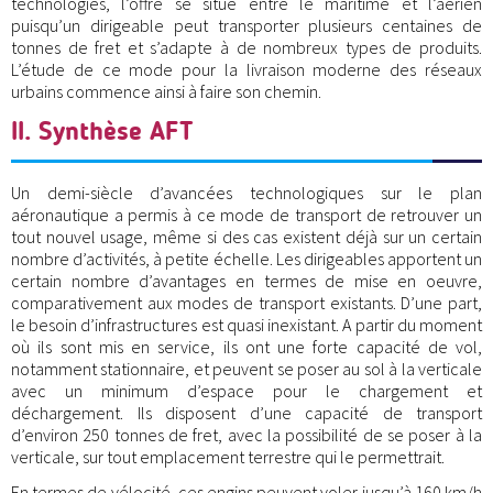
technologies, l’offre se situe entre le maritime et l’aérien
puisqu’un dirigeable peut transporter plusieurs centaines de
tonnes de fret et s’adapte à de nombreux types de produits.
L’étude de ce mode pour la livraison moderne des réseaux
urbains commence ainsi à faire son chemin.
II. Synthèse AFT
Un demi-siècle d’avancées technologiques sur le plan
aéronautique a permis à ce mode de transport de retrouver un
tout nouvel usage, même si des cas existent déjà sur un certain
nombre d’activités, à petite échelle. Les dirigeables apportent un
certain nombre d’avantages en termes de mise en oeuvre,
comparativement aux modes de transport existants. D’une part,
le besoin d’infrastructures est quasi inexistant. A partir du moment
où ils sont mis en service, ils ont une forte capacité de vol,
notamment stationnaire, et peuvent se poser au sol à la verticale
avec un minimum d’espace pour le chargement et
déchargement. Ils disposent d’une capacité de transport
d’environ 250 tonnes de fret, avec la possibilité de se poser à la
verticale, sur tout emplacement terrestre qui le permettrait.
En termes de vélocité, ces engins peuvent voler jusqu’à 160 km/h