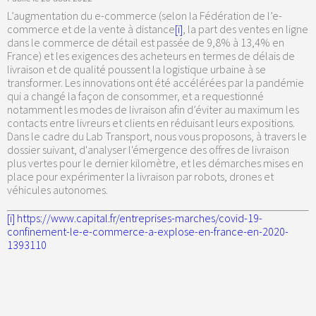
L’augmentation du e-commerce (selon la Fédération de l’e-
commerce et de la vente à distance
[i]
, la part des ventes en ligne
dans le commerce de détail est passée de 9,8% à 13,4% en
France) et les exigences des acheteurs en termes de délais de
livraison et de qualité poussent la logistique urbaine à se
transformer. Les innovations ont été accélérées par la pandémie
qui a changé la façon de consommer, et a requestionné
notamment les modes de livraison afin d’éviter au maximum les
contacts entre livreurs et clients en réduisant leurs expositions.
Dans le cadre du Lab Transport, nous vous proposons, à travers le
dossier suivant, d'analyser l'émergence des offres de livraison
plus vertes pour le dernier kilomètre, et les démarches mises en
place pour expérimenter la livraison par robots, drones et
véhicules autonomes.
[i]
https://www.capital.fr/entreprises-marches/covid-19-
confinement-le-e-commerce-a-explose-en-france-en-2020-
1393110