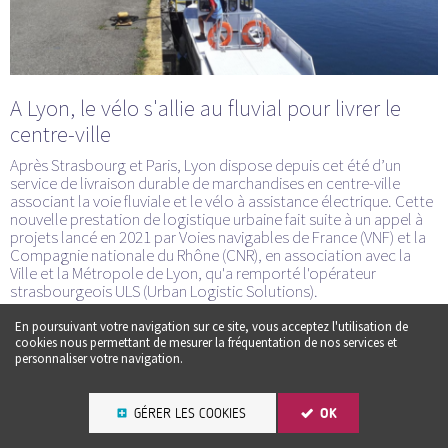
A Lyon, le vélo s'allie au fluvial pour livrer le
centre-ville
Après Strasbourg et Paris, Lyon dispose depuis cet été d’un
service de livraison durable de marchandises en centre-ville
associant la voie fluviale et le vélo à assistance électrique. Cette
nouvelle prestation de logistique urbaine fait suite à un appel à
projets lancé en 2021 par Voies navigables de France (VNF) et la
Compagnie nationale du Rhône (CNR), en association avec la
Ville et la Métropole de Lyon, qu'a remporté l'opérateur
strasbourgeois ULS (Urban Logistic Solutions).
En poursuivant votre navigation sur ce site, vous acceptez l'utilisation de
cookies nous permettant de mesurer la fréquentation de nos services et
personnaliser votre navigation.
GÉRER LES COOKIES
OK
Une question ? un conseil :
CONTACTEZ-NOUS