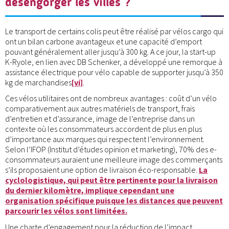
désengorger les villes ?
Le transport de certains colis peut être réalisé par vélos cargo qui
ont un bilan carbone avantageux et une capacité d’emport
pouvant généralement aller jusqu’à 300 kg. A ce jour, la start-up
K-Ryole, en lien avec DB Schenker, a développé une remorque à
assistance électrique pour vélo capable de supporter jusqu’à 350
kg de marchandises
[vi]
.
Ces vélos utilitaires ont de nombreux avantages : coût d’un vélo
comparativement aux autres matériels de transport, frais
d’entretien et d’assurance, image de l’entreprise dans un
contexte où les consommateurs accordent de plus en plus
d’importance aux marques qui respectent l’environnement.
Selon l’IFOP (Institut d’études opinion et marketing), 70% des e-
consommateurs auraient une meilleure image des commerçants
s’ils proposaient une option de livraison éco-responsable.
La
cyclologistique, qui peut être pertinente pour la livraison
du dernier kilomètre, implique cependant une
organisation spécifique puisque les distances que peuvent
parcourir les vélos sont limitées.
Une charte d’engagement pour la réduction de l’impact