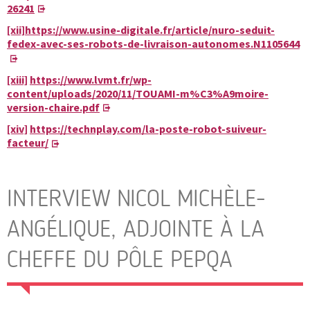
26241
[xii]
https://www.usine-digitale.fr/article/nuro-seduit-
fedex-avec-ses-robots-de-livraison-autonomes.N1105644
[xiii]
https://www.lvmt.fr/wp-
content/uploads/2020/11/TOUAMI-m%C3%A9moire-
version-chaire.pdf
[xiv]
https://technplay.com/la-poste-robot-suiveur-
facteur/
INTERVIEW NICOL MICHÈLE-
ANGÉLIQUE, ADJOINTE À LA
CHEFFE DU PÔLE PEPQA