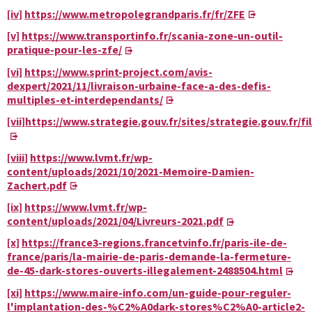
[iv]
https://www.metropolegrandparis.fr/fr/ZFE
[v]
https://www.transportinfo.fr/scania-zone-un-outil-
pratique-pour-les-zfe/
[vi]
https://www.sprint-project.com/avis-
dexpert/2021/11/livraison-urbaine-face-a-des-defis-
multiples-et-interdependants/
[vii]
https://www.strategie.gouv.fr/sites/strategie.gouv.
[viii]
https://www.lvmt.fr/wp-
content/uploads/2021/10/2021-Memoire-Damien-
Zachert.pdf
[ix]
https://www.lvmt.fr/wp-
content/uploads/2021/04/Livreurs-2021.pdf
[x]
https://france3-regions.francetvinfo.fr/paris-ile-de-
france/paris/la-mairie-de-paris-demande-la-fermeture-
de-45-dark-stores-ouverts-illegalement-2488504.html
[xi]
https://www.maire-info.com/un-guide-pour-reguler-
l'implantation-des-%C2%A0dark-stores%C2%A0-article2-