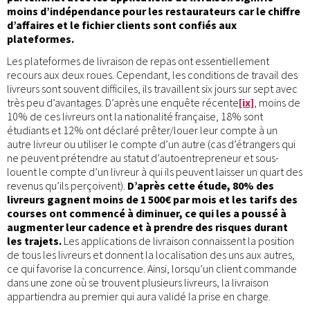
moins d’indépendance pour les restaurateurs car le chiffre
d’affaires et le fichier clients sont confiés aux
plateformes.
Les plateformes de livraison de repas ont essentiellement
recours aux deux roues. Cependant, les conditions de travail des
livreurs sont souvent difficiles, ils travaillent six jours sur sept avec
très peu d’avantages. D’après une enquête récente
[ix]
, moins de
10% de ces livreurs ont la nationalité française, 18% sont
étudiants et 12% ont déclaré prêter/louer leur compte à un
autre livreur ou utiliser le compte d’un autre (cas d’étrangers qui
ne peuvent prétendre au statut d’autoentrepreneur et sous-
louent le compte d’un livreur à qui ils peuvent laisser un quart des
revenus qu’ils perçoivent).
D’après cette étude, 80% des
livreurs gagnent moins de 1 500€ par mois et les tarifs des
courses ont commencé à diminuer, ce qui les a poussé à
augmenter leur cadence et à prendre des risques durant
les trajets.
Les applications de livraison connaissent la position
de tous les livreurs et donnent la localisation des uns aux autres,
ce qui favorise la concurrence. Ainsi, lorsqu’un client commande
dans une zone où se trouvent plusieurs livreurs, la livraison
appartiendra au premier qui aura validé la prise en charge.