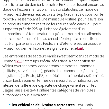
de la livraison du dernier kilomètre. En France, ils sont encore au
stade de l’expérimentation, mais aux Etats-Unis, ce mode de
livraison est devenu réalité. La start-up Nuro met à disposition le
robot R2, ressemblant à une minuscule voiture, pour la livraison
de produits alimentaires et de fournitures médicales, qui peut
supporter près de 225 kg. Il dispose également d’un
compartiment à température dirigée qui permet aux aliments
d’être stockés au froid ou au chaud. L’entreprise a par ailleurs
noué un partenariat avec FedEx afin d’étendre ses services de
livraison du dernier kilomètre à grande échelle
[xii]
.
Des entreprises de secteurs variés investissent dans ce mode de
livraison
[xiii]
: start-ups spécialisées dans la conception de
véhicules autonomes, concepteurs de robots autonomes
(militaire, surveillance…), géants du e-commerce (Amazon),
logisticiens (La Poste, UPS), et détaillants alimentaires (Domino’s
pizza). Les besoins en termes de niveau d’automatisation, de
vitesse, de taille et de capacité de charge varient selon les
usages, aussi existe-t-il différentes catégories de véhicules
autonomes pour la livraison :
les véhicules de livraison terrestres
: les robots