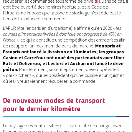
récupérer les commandes sous forme de drive
[xi]
. Dans ce cas, il
doit être ouvert à des horaires habituels, et le Code de
l’Urbanisme impose que la zone de stockage n’excède pas le
tiers de la surface du commerce.
L’APUR (Atelier parisien d'urbanisme) a affirmé qu’en 2020
« les
courses alimentaires livrées à domicile ont progressé de 45% en
France »
, ce qui a constitué une compétition des entreprises afin
de récupérer un maximum de parts de marché.
Monoprix et
Franprix ont lancé la livraison en 10 minutes, les groupes
Casino et Carrefour ont noué des partenariats avec Uber
Eats et Deliveroo, et Leclerc et Auchan ont lancé le drive
piéton.
Parallèlement, se sont également développées les
« dark kitchens », qui ne possèdent qu’une cuisine et un guichet
où les livreurs viennent récupérer la commande.
De nouveaux modes de transport
pour le dernier kilomètre
Le paysage des centres villes est susceptible de changer avec
l’apparition de véhicules de livraison autonomes qui s’emparent