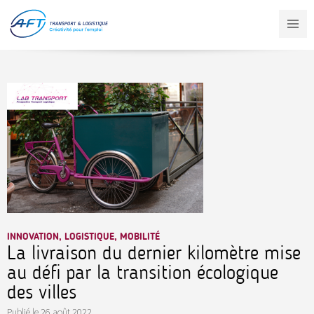
Aller
au
contenu
principal
INNOVATION, LOGISTIQUE, MOBILITÉ
La livraison du dernier kilomètre mise
au défi par la transition écologique
des villes
Publié le
26 août 2022