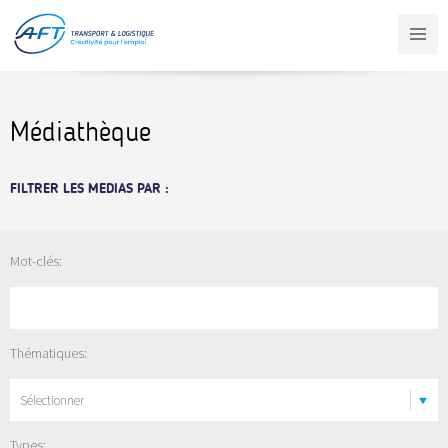
Aller
au
contenu
principal
Médiathèque
FILTRER LES MEDIAS PAR :
Mot-clés:
Thématiques:
Sélectionner
Types: