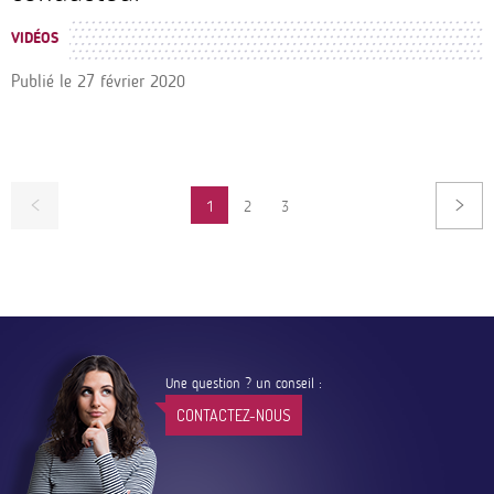
VIDÉOS
Publié le
27 février 2020
Pagination
1
2
3
PAGE
PAGE
Une question ? un conseil :
CONTACTEZ-NOUS