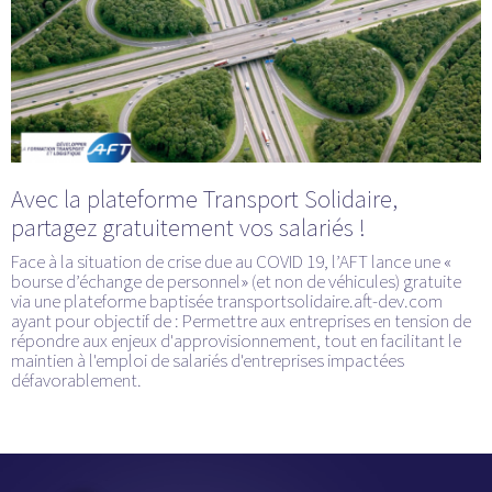
Avec la plateforme Transport Solidaire,
partagez gratuitement vos salariés !
Face à la situation de crise due au COVID 19, l’AFT lance une «
bourse d’échange de personnel» (et non de véhicules) gratuite
via une plateforme baptisée transportsolidaire.aft-dev.com
ayant pour objectif de : Permettre aux entreprises en tension de
répondre aux enjeux d'approvisionnement, tout en facilitant le
maintien à l'emploi de salariés d'entreprises impactées
défavorablement.