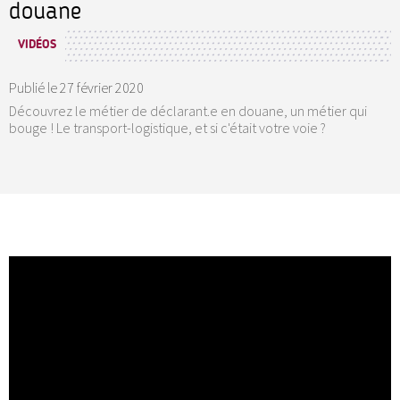
douane
VIDÉOS
Publié le
27 février 2020
Découvrez le métier de déclarant.e en douane, un métier qui
bouge ! Le transport-logistique, et si c'était votre voie ?