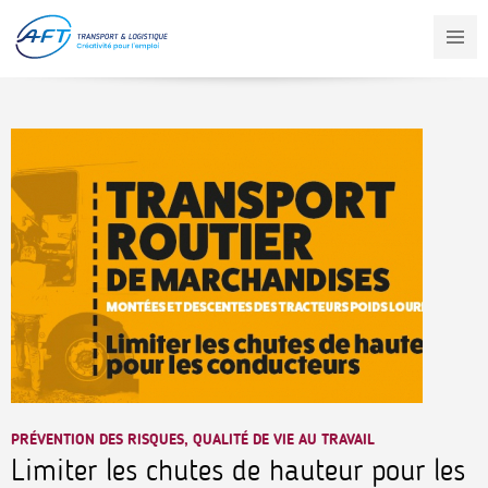
Aller
au
contenu
principal
PRÉVENTION DES RISQUES, QUALITÉ DE VIE AU TRAVAIL
Limiter les chutes de hauteur pour les