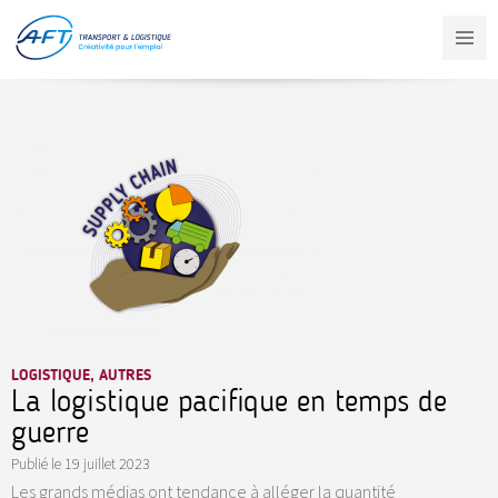
Aller
au
contenu
principal
LOGISTIQUE, AUTRES
La logistique pacifique en temps de
guerre
Publié le
19 juillet 2023
Les grands médias ont tendance à alléger la quantité