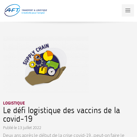
Aller
au
contenu
principal
LOGISTIQUE
Le défi logistique des vaccins de la
covid-19
Publié le
13 juillet 2022
Deux ans après le début de la crise covid-19...peut-on faire le