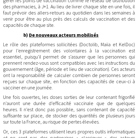
gérer les points de vaccination comme le réseau de distribution
des pharmacies, à J+1. Au lieu de livrer chaque site en une fois, il
faut prévoir des allers-retours au quotidien dans les semaines à
venir pour être au plus près des calculs de vaccination et des
capacités de chaque site.
b)
De nouveaux acteurs mobilisés
Le rôle des plateformes sollicitées (Doctolib, Maiia et KelDoc)
pour l’enregistrement des volontaires à la vaccination est
essentiel, puisqu’il permet de s’assurer que les personnes qui
prennent rendez-vous sont compatibles avec les instructions du
gouvernement (âge, période et lieu de vaccination). Ces acteurs
ont la responsabilité de calculer combien de personnes seront
reçues sur chaque site, en fonction des capacités de ceux-ci à
vacciner en une journée.
Une fois ouvertes, les doses sorties de leur contenant frigorifié
n’auront une durée d’efficacité vaccinale que de quelques
heures. Il n’est donc pas possible, sans contenant de capacité
suffisante sur place, de stocker des quantités de plusieurs jours
sur toute la France, au risque de pertes élevées.
Or, ces 3 plateformes utilisent leurs propres outils informatiques
et ne sont pas des partenaires « classiques » des acteurs