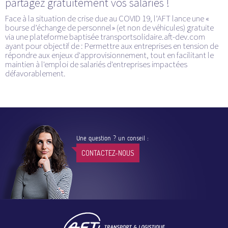
partagez gratuitement vos salariés !
Face à la situation de crise due au COVID 19, l’AFT lance une «
bourse d’échange de personnel» (et non de véhicules) gratuite
via une plateforme baptisée transportsolidaire.aft-dev.com
ayant pour objectif de : Permettre aux entreprises en tension de
répondre aux enjeux d'approvisionnement, tout en facilitant le
maintien à l'emploi de salariés d'entreprises impactées
défavorablement.
Une question ? un conseil :
CONTACTEZ-NOUS