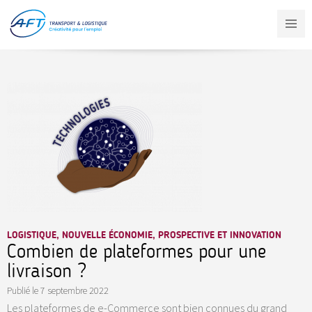
Aller
au
contenu
principal
LOGISTIQUE, NOUVELLE ÉCONOMIE, PROSPECTIVE ET INNOVATION
Combien de plateformes pour une
livraison ?
Publié le
7 septembre 2022
Les plateformes de e-Commerce sont bien connues du grand