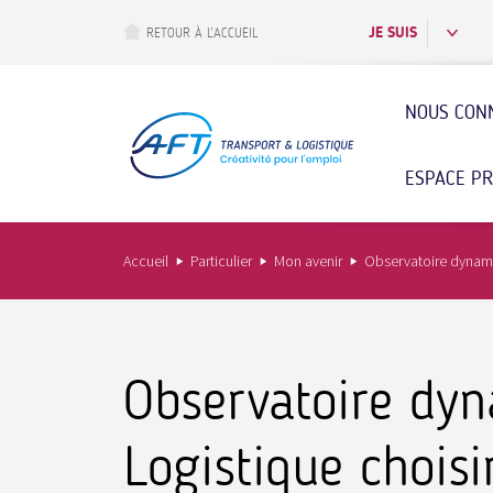
Aller
au
JE SUIS
RETOUR À L’ACCUEIL
contenu
principal
NOUS CON
ESPACE P
Accueil
Particulier
Mon avenir
Observatoire dynamiq
Observatoire dyn
Logistique choisi