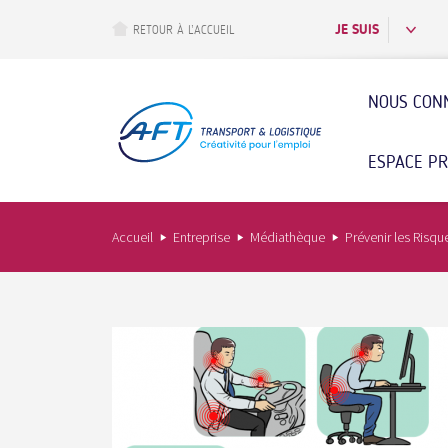
Aller
au
JE SUIS
RETOUR À L’ACCUEIL
contenu
principal
NOUS CON
ESPACE P
Accueil
Entreprise
Médiathèque
Prévenir les Risq