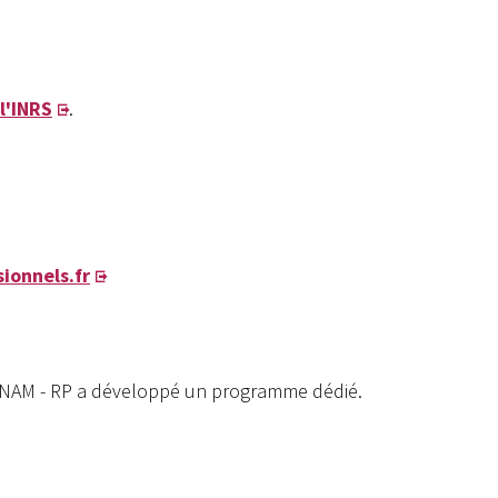
 l'INRS
.
sionnels.fr
a CNAM - RP a développé un programme dédié.