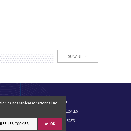
SUIVANT
ES-NOUS
PLAN DU SITE
tion de nos services et personnaliser
MENTIONS LÉGALES
ESSE
SITE RESSOURCES
RER LES COOKIES
OK
ER