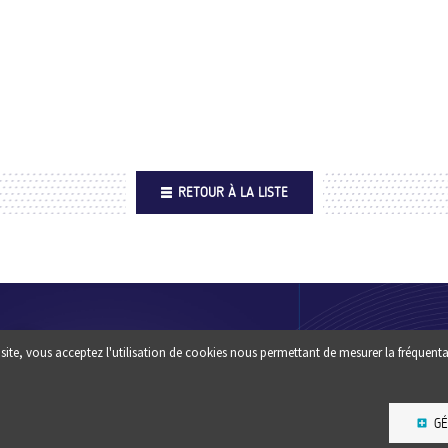
RETOUR À LA LISTE
Footer
QUI SOMM
site, vous acceptez l'utilisation de cookies nous permettant de mesurer la fréquenta
Une question ? un conseil :
?
CONTACTEZ-NOUS
ESPACE PR
GÉ
NEWSLETT