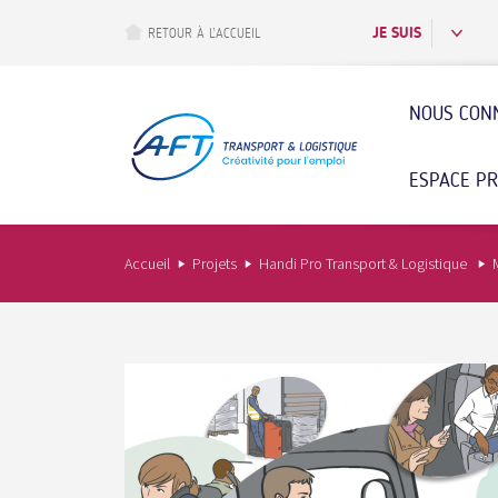
Aller
au
JE SUIS
RETOUR À L’ACCUEIL
contenu
principal
NOUS CON
ESPACE P
Accueil
Projets
Handi Pro Transport & Logistique