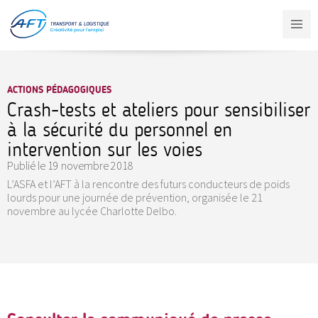
Aller
au
contenu
principal
ACTIONS PÉDAGOGIQUES
Crash-tests et ateliers pour sensibiliser
à la sécurité du personnel en
intervention sur les voies
Publié le
19 novembre 2018
L’ASFA et l’AFT à la rencontre des futurs conducteurs de poids
lourds pour une journée de prévention, organisée le 21
novembre au lycée Charlotte Delbo.