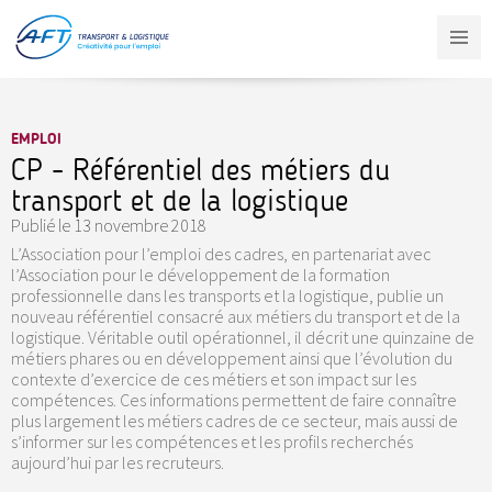
Aller
au
contenu
principal
EMPLOI
CP - Référentiel des métiers du
transport et de la logistique
Publié le
13 novembre 2018
L’Association pour l’emploi des cadres, en partenariat avec
l’Association pour le développement de la formation
professionnelle dans les transports et la logistique, publie un
nouveau référentiel consacré aux métiers du transport et de la
logistique. Véritable outil opérationnel, il décrit une quinzaine de
métiers phares ou en développement ainsi que l’évolution du
contexte d’exercice de ces métiers et son impact sur les
compétences. Ces informations permettent de faire connaître
plus largement les métiers cadres de ce secteur, mais aussi de
s’informer sur les compétences et les profils recherchés
aujourd’hui par les recruteurs.