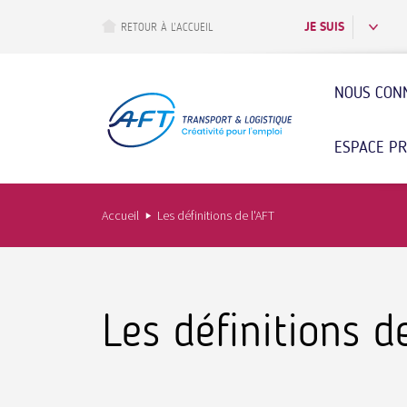
Aller
au
JE SUIS
RETOUR À L’ACCUEIL
contenu
principal
NOUS CON
ESPACE P
Accueil
Les définitions de l'AFT
Les définitions d