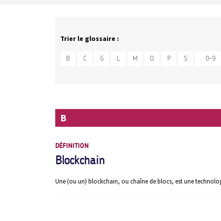
Trier le glossaire :
B
C
G
L
M
O
P
S
0-9
B
DÉFINITION
Blockchain
Une (ou un) blockchain, ou chaîne de blocs, est une technolog