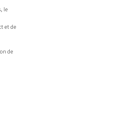
, le
ct et de
ion de