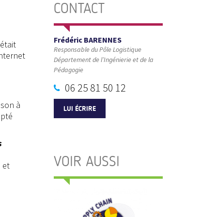
CONTACT
Frédéric BARENNES
était
Responsable du Pôle Logistique
internet
Département de l’Ingénierie et de la
Pédagogie
06 25 81 50 12
ison à
LUI ÉCRIRE
apté
s
VOIR AUSSI
 et