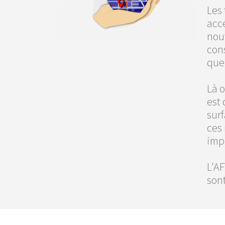
Les 
accé
nou
cons
que
Là o
est
surf
ces 
imp
L'A
sont