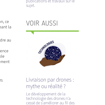
publications et travaux sur le
sujet.
on, ce
VOIR AUSSI
eant la
ndre au
ience
ile
lement
Livraison par drones :
rs
mythe ou réalité ?
Le développement de la
technologie des drones n'a
cessé de s'améliorer au fil des