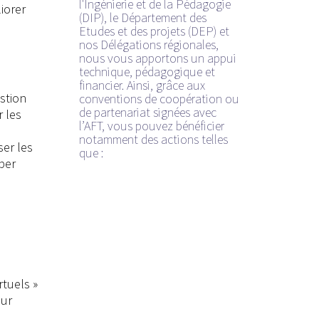
l'Ingénierie et de la Pédagogie
iorer
(DIP), le Département des
Etudes et des projets (DEP) et
nos Délégations régionales,
nous vous apportons un appui
technique, pédagogique et
financier. Ainsi, grâce aux
stion
conventions de coopération ou
de partenariat signées avec
r les
l’AFT, vous pouvez bénéficier
notamment des actions telles
ser les
que :
per
rtuels »
sur