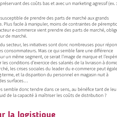
 préservant des coûts bas et avec un marketing agressif (ex. :
s susceptible de prendre des parts de marché aux grands
re. Plus facile à manipuler, moins de contraintes de pérempti
acteur e-commerce vient prendre des parts de marché, oblig
œur de marché.
e du secteur, les initiatives sont donc nombreuses pour répo
es consommateurs. Mais ce qui semble faire une différence
r un même segment, ce serait l’image de marque et l’expér
es conditions d’exercice des salariés de la livraison à domic
arché, les crises sociales du leader du e-commerce peut éga
g-terme, et la disparition du personnel en magasin nuit à
ndes surfaces…
es semble donc tendre dans ce sens, au bénéfice tant de leu
 de la capacité à maîtriser les coûts de distribution ?
r la logistique