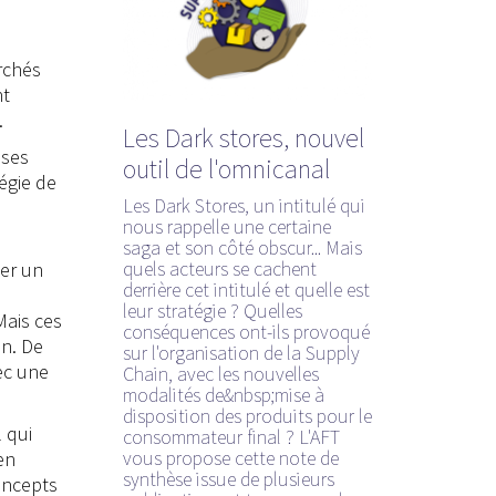
rchés
nt
.
Les Dark stores, nouvel
ises
outil de l'omnicanal
égie de
Les Dark Stores, un intitulé qui
nous rappelle une certaine
saga et son côté obscur... Mais
quels acteurs se cachent
ver un
derrière cet intitulé et quelle est
leur stratégie ? Quelles
Mais ces
conséquences ont-ils provoqué
n. De
sur l'organisation de la Supply
ec une
Chain, avec les nouvelles
modalités de&nbsp;mise à
disposition des produits pour le
 qui
consommateur final ? L'AFT
vous propose cette note de
en
synthèse issue de plusieurs
oncepts