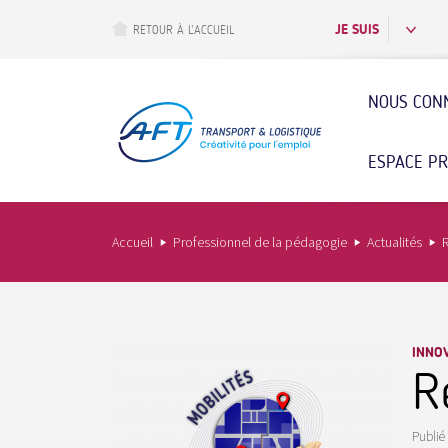
Aller
au
JE SUIS
RETOUR À L’ACCUEIL
contenu
principal
NOUS CON
ESPACE P
Accueil
Professionnel de la pédagogie
Actualités
R
INNOV
R
Publié 