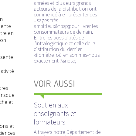
années et plusieurs grands
acteurs de la distribution ont
commencé à en présenter des
on
usages très
ambitieux&nbsp;pour livrer les
mente
consommateurs de demain.
tre en
Entre les possibilités de
son
l'intralogistique et celle de la
distribution du dernier
kilomètre: où en sommes-nous
ésente
exactement ?&nbsp;
ativité
VOIR AUSSI
tres
 risque
che et
Soutien aux
enseignants et
formateurs
ions et
A travers notre Département de
sciences