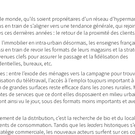
 le monde, qu’ils soient propriétaires d’un réseau d’hyperma
s en train de s’aligner vers une tendance générale, qui rejoi
ces dernières années : le retour de la proximité des clients
 l’immobilier en intra-urbain désormais, les enseignes frança
 en train de revoir les formats de leurs magasins et la strat
enues clefs pour assurer le passage et la fidélisation des
entielles, bureaux, etc.
es : entre l’exode des ménages vers la campagne pour trou
sation du télétravail, l’accès à l’emploi toujours important à
 de grandes surfaces reste efficace dans les zones rurales. 
 de services que ce dont elles disposaient en milieu urbai
t ainsi vu le jour, sous des formats moins importants et av
nt de la distribution, c’est la recherche de bio et du local
ments de consommation. Tandis que les
leaders
historiques s’
tratégie commerciale, les nouveaux acteurs surfent sur ces c