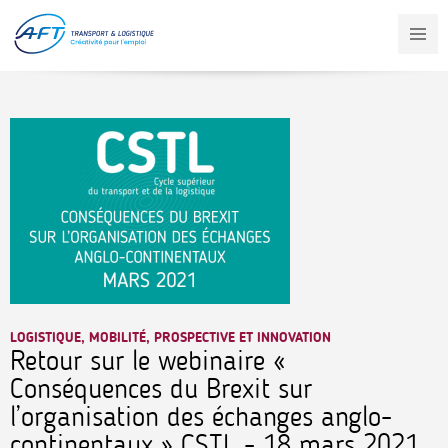
Aller
au
contenu
principal
LOGISTIQUE, MOBILITÉ, PROSPECTIVE ET INNOVATION
Retour sur le webinaire «
Conséquences du Brexit sur
l’organisation des échanges anglo-
continentaux » CSTL - 18 mars 2021