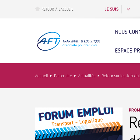
Aller
au
JE SUIS
RETOUR À L’ACCUEIL
contenu
principal
NOUS CON
ESPACE P
Accueil
Partenaire
Actualités
Retour sur les Job dat
PROM
R