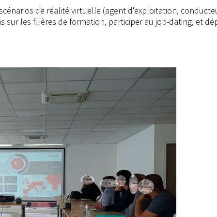
scénarios de réalité virtuelle (agent d'exploitation, conduct
sur les filières de formation, participer au job-dating, et dé