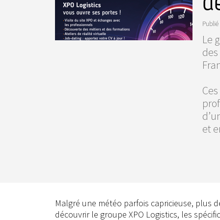
d
Publié 
Le g
des
Fran
Ces
pro
d’un
et 
Malgré une météo parfois capricieuse, plus de
découvrir le groupe XPO Logistics, les spécifi