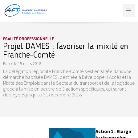
Aller
au
contenu
principal
EGALITÉ PROFESSIONNELLE
Projet DAMES : favoriser la mixité en
Franche-Comté
Publié le
15 mars 2018
La délégation régionale Franche-Comté s'est engagée dans une
démarche baptisée DAMES, destinée à Développer l'Accès et la
Mixité des Emplois dans le Secteur du transport et de la logistique
grâce à la mise en oeuvre de 3 actions spécifiques, qui seront
déployées jusqu'au 31 décembre 2018
Action 1 : Elargir
le champ plus