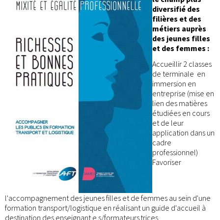
diversifié des
filières et des
métiers auprès
des jeunes filles
et des femmes :
Accueillir 2 classes
de terminale en
immersion en
entreprise (mise en
lien des matières
étudiées en cours
et de leur
application dans un
cadre
professionnel)
Favoriser
l'accompagnement des jeunes filles et de femmes au sein d'une
formation transport/logistique en réalisant un guide d'accueil à
destination des enseignant.e.s/formateurs.trices