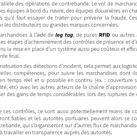
arallèle des opérations de contrebande. Le vol de marchan
l des équipes à bord du navire, des équipes douanières en ch
 qu’il faut essayer de traiter pour prévenir la fraude. Ce
ur les distributeurs ou grandes marques concernées.
 marchandises à l’aide de
log tag
, de puces
RFID
ou autres 
 des étapes d’acheminement des contrôles de présence et d’
ns la mise en place d’un système aussi peu coûteux et effi
nte final.
atisation des détections d’incident, cela permet aux logisti
elles compétences, pour suivre les marchandises dont ils
 temps réel et si possible en continu (ex. : couverture sa
ité, etc) avec les autres acteurs de la chaîne d’approvisi
ser des gains de temps considérables lors des ruptures de
e ces contrôles, ce sont aussi potentiellement moins de c
ont fiables et les autorités portuaires peuvent alors se c
trebande, qui s’organiseront sur d’autres flux de marchandi
t à travailler en transparence auprès des autorités.