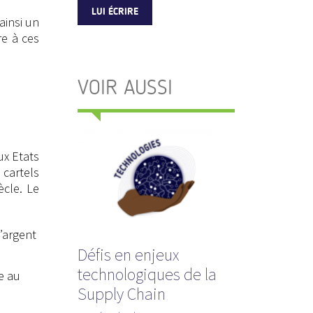
LUI ÉCRIRE
ainsi un
re à ces
VOIR AUSSI
ux Etats
cartels
ècle. Le
’argent
Défis en enjeux
technologiques de la
e au
Supply Chain