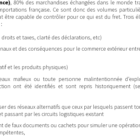
nce)
, 80% des marchandises échangées dans le monde tra
mportations française. Ce sont donc des volumes particul
ut être capable de contrôler pour ce qui est du fret. Trois 
:
s droits et taxes, clarté des déclarations, etc)
tionaux et des conséquences pour le commerce extérieur entr
tif et les produits physiques)
seaux mafieux ou toute personne malintentionnée d’explo
tion ont été identifiés et sont repris historiquement (s
iser des réseaux alternatifs que ceux par lesquels passent to
 passant par les circuits logistiques existant
sant de faux documents ou cachets pour simuler une opératio
ompétentes,