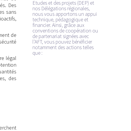
Etudes et des projets (DEP) et
és. Des
nos Délégations régionales,
es sans
nous vous apportons un appui
oactifs,
technique, pédagogique et
financier. Ainsi, grâce aux
conventions de coopération ou
ement de
de partenariat signées avec
écurité
l’AFT, vous pouvez bénéficier
notamment des actions telles
que :
re légal
btention
uantités
es, des
erchent