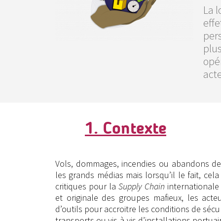
La l
effe
per
plus
opér
act
1. Contexte
Vols, dommages, incendies ou abandons de m
les grands médias mais lorsqu’il le fait, cela
critiques pour la
Supply Chain
internationale 
et originale des groupes mafieux, les acte
d’outils pour accroitre les conditions de sécu
transports ou vis-à-vis d’installations portua