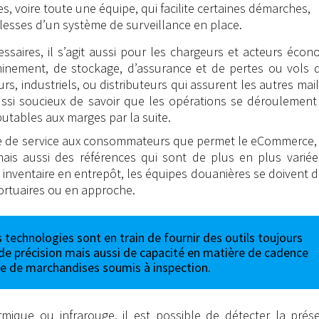
 voire toute une équipe, qui facilite certaines démarches,
blesses d’un système de surveillance en place.
ssaires, il s’agit aussi pour les chargeurs et acteurs éco
eminement, de stockage, d’assurance et de pertes ou vols 
rs, industriels, ou distributeurs qui assurent les autres mai
ssi soucieux de savoir que les opérations se déroulement
putables aux marges par la suite.
ffre de service aux consommateurs que permet le eCommerce,
is aussi des références qui sont de plus en plus variée
nventaire en entrepôt, les équipes douanières se doivent d
portuaires ou en approche.
s technologies sont en train de fournir des outils toujours
de précision mais aussi de capacité en matière de cadence
e de marchandises soumis à inspection.
mique ou infrarouge, il est possible de détecter la prés