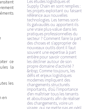
Les études logistiques et
nsitent
Supply Chain en sont remplies :
ièrement
les projets exploitant ou faisant
éléments
référence aux nouvelles
technologies. Les termes sont-
ils galvaudés ou apportent-ils
une vraie plus-value dans les
pratiques professionnelles du
e
secteur ? Comment faire la part
des choses et s'approprier de
nouveaux outils dont il faut
souvent une expertise à part
entière pour savoir comment
iter ce
les décliner autour de son
propre domaine d'activité ?
eules la
&nbsp; Comme toujours, les
défis et enjeux logistiques
modernes impliquent des
utes les
changements structurels
importants, d'où l'importance
d'en maîtriser tous les tenants
n en
et aboutissants afin de réaliser
des changements, voire un
virage, qui ne mette pas en péril