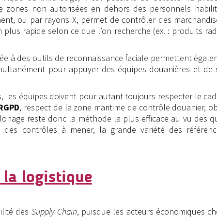
e zones non autorisées en dehors des personnels habilit
ent, ou par rayons X, permet de contrôler des marchandis
plus rapide selon ce que l’on recherche (ex. : produits radi
couplée à des outils de reconnaissance faciale permettent égal
imultanément pour appuyer des équipes douanières et de s
 les équipes doivent pour autant toujours respecter le cad
RGPD
, respect de la zone maritime de contrôle douanier, o
illonage reste donc la méthode la plus efficace au vu des q
té des contrôles à mener, la grande variété des référenc
 la logistique
ilité des
Supply Chain
, puisque les acteurs économiques ch