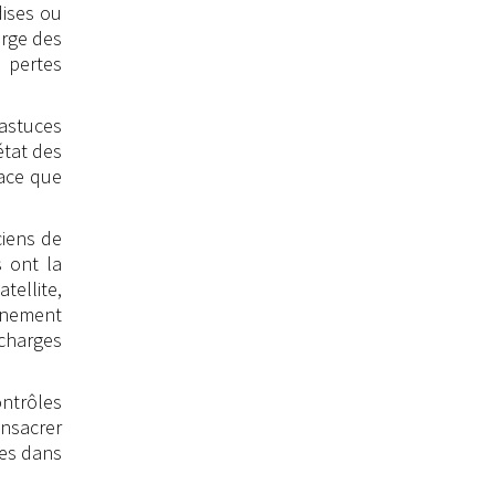
dises ou
arge des
s pertes
astuces
état des
cace que
ciens de
 ont la
tellite,
onnement
 charges
ontrôles
onsacrer
ses dans