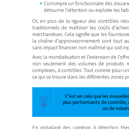
Corrompre un fonctionnaire des douanes,
détourne l’attention ou exploite les fai
Or, en plus de la rigueur des contrôles néce
traditionnels de maîtriser les coûts d’ach
marchandises. Cela signifie que les fournisseu
la chaîne d’approvisionnement sont tout au
sans impact financier non maîtrisé qui soit in
Avec la mondialisation et l’extension de l’o
non seulement des volumes de produits ma
complexes, à contrôler. Tout comme pour un i
ce qui se trouve dans les différentes zones 
C’est en cela que les nouvelle
plus performants de contrôle, 
ou de volum
En installant des caméras à détection ther