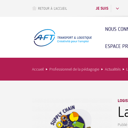
Aller
au
JE SUIS
RETOUR À L’ACCUEIL
contenu
principal
NOUS CON
ESPACE P
Accueil
Professionnel de la pédagogie
Actualités
L
LOGI
L
Publié 