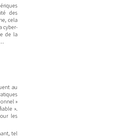
mériques
ité des
he, cela
a cyber-
e de la
é…
quent au
ratiques
sonnel »
iable ».
our les
ant, tel