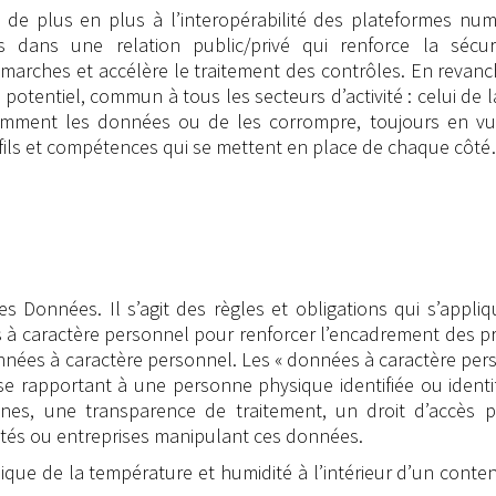
rs de plus en plus à l’interopérabilité des plateformes nu
ns dans une relation public/privé qui renforce la sécur
démarches et accélère le traitement des contrôles. En revanc
otentiel, commun à tous les secteurs d’activité : celui de l
éremment les données ou de les corrompre, toujours en vu
ils et compétences qui se mettent en place de chaque côt
s Données. Il s’agit des règles et obligations qui s’appli
 à caractère personnel pour renforcer l’encadrement des p
données à caractère personnel. Les « données à caractère per
 rapportant à une personne physique identifiée ou identif
nes, une transparence de traitement, un droit d’accès p
ités ou entreprises manipulant ces données.
ique de la température et humidité à l’intérieur d’un conten