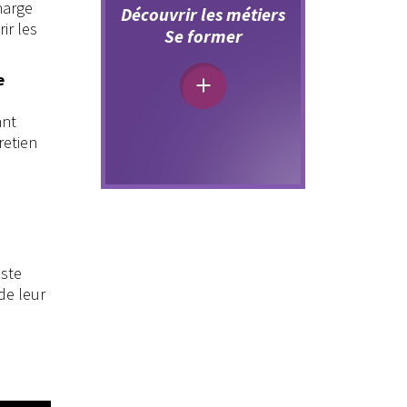
harge
Découvrir les métiers
ir les
Se former
e
ant
retien
iste
de leur