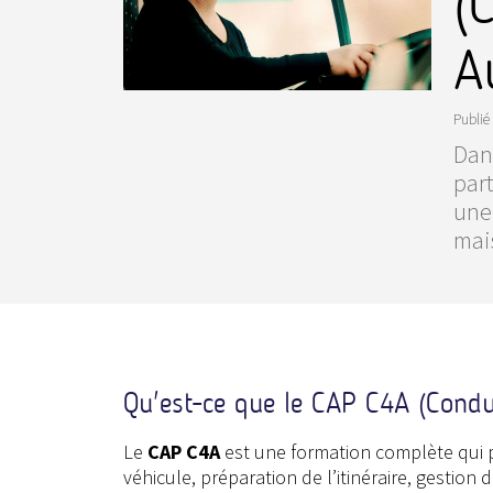
(
A
Publié 
Dans
part
une
mais
Qu'est-ce que le CAP C4A (Condu
Le
CAP C4A
est une formation complète qui p
véhicule, préparation de l’itinéraire, gestion