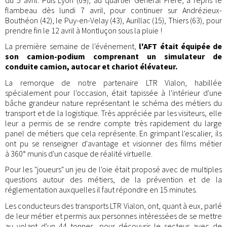
flambeau dès lundi 7 avril, pour continuer sur Andrézieux-
Bouthéon (42), le Puy-en-Velay (43), Aurillac (15), Thiers (63), pour
prendre fin le 12 avril à Montluçon sous la pluie !
La première semaine de l'événement,
l'AFT était équipée de
son camion-podium comprenant un simulateur de
conduite camion, autocar et chariot élévateur.
La remorque de notre partenaire LTR Vialon, habillée
spécialement pour l'occasion, était tapissée à l'intérieur d'une
bâche grandeur nature représentant le schéma des métiers du
transport et de la logistique. Très appréciée par les visiteurs, elle
leur a permis de se rendre compte très rapidement du large
panel de métiers que cela représente. En grimpant l'escalier, ils
ont pu se renseigner d'avantage et visionner des films métier
à 360° munis d'un casque de réalité virtuelle.
Pour les "joueurs" un jeu de l'oie était proposé avec de multiples
questions autour des métiers, de la prévention et de la
réglementation auxquelles il faut répondre en 15 minutes.
Les conducteurs des transports LTR Vialon, ont, quant à eux, parlé
de leur métier et permis aux personnes intéressées de se mettre
au volant d'un 44 tonnes, pour découvrir le secteur avec de