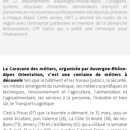
les 12 départements d'Auvergne-Rhône-Alpes. Collégiens,
lycéens, structures d'insertion, demandeurs d'emploi et
personnes en reconversion professionnelle ont répondu présents
à chaque étape. Cette année, l'AFT a sillonné les routes de la
région avec l'entreprise partenaire et membre de la démarche
Ambassadeur, LTR Vialon qui a prêté une remorque pour
l'événement.
La Caravane des métiers, organisée par Auvergne-Rhône-
Alpes Orientation, c'est une centaine de métiers à
découvrir
tels que le bâtiment et les travaux publics, la sécurité,
les métiers émergents du numérique, les métiers scientifiques et
techniques, l'environnement et l'agriculture, l'alimentation et
l'agroalimentaire, les services à la personne, l'industrie et bien
sûr, le Transport-Logistique.
C'est à Privas (07) que la tournée a démarré, le 31 mars, sous un
soleil éclatant, puis Valence (26), La Côte St André (38), Aix-les-
Bains (73), Annecy (74) et c'est Belley (01) qui a clôturé la semaine
du 5 avril. Puis Lyon (69), au quartier Général Frère, a repris le