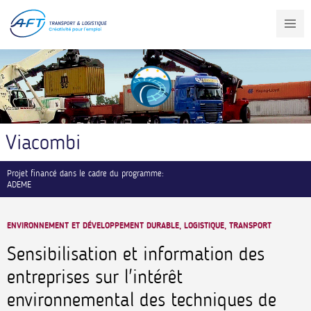
Aller
au
contenu
principal
Viacombi
Projet financé dans le cadre du programme:
ADEME
ENVIRONNEMENT ET DÉVELOPPEMENT DURABLE, LOGISTIQUE, TRANSPORT
Sensibilisation et information des
entreprises sur l'intérêt
environnemental des techniques de