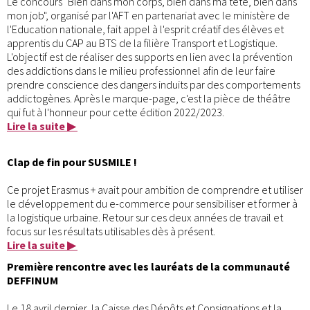
Le concours "Bien dans mon corps, bien dans ma tête, bien dans
mon job", organisé par l'AFT en partenariat avec le ministère de
l'Education nationale, fait appel à l'esprit créatif des élèves et
apprentis du CAP au BTS de la filière Transport et Logistique.
L'objectif est de réaliser des supports en lien avec la prévention
des addictions dans le milieu professionnel afin de leur faire
prendre conscience des dangers induits par des comportements
addictogènes. Après le marque-page, c'est la pièce de théâtre
qui fut à l'honneur pour cette édition 2022/2023.
Lire la suite ▶
Clap de fin pour SUSMILE !
Ce projet Erasmus + avait pour ambition de comprendre et utiliser
le développement du e-commerce pour sensibiliser et former à
la logistique urbaine. Retour sur ces deux années de travail et
focus sur les résultats utilisables dès à présent.
Lire la suite ▶
Première rencontre avec les lauréats de la communauté
DEFFINUM
Le 18 avril dernier, la Caisse des Dépôts et Consignations et la