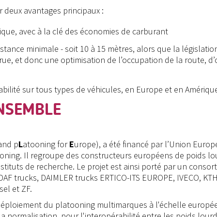
r deux avantages principaux :
que, avec à la clé des économies de carburant
istance minimale - soit 10 à 15 mètres, alors que la législat
ccrue, et donc une optimisation de l’occupation de la route, 
viabilité sur tous types de véhicules, en Europe et en Amériq
ENSEMBLE
and p
L
atooning for
E
urope), a été financé par l’Union Europ
latooning. Il regroupe des constructeurs européens de poids l
ituts de recherche. Le projet est ainsi porté par un conso
DAF trucks, DAIMLER trucks ERTICO-ITS EUROPE, IVECO, KTH, l
el et ZF.
le déploiement du platooning multimarques à l'échelle europ
ormalisation, pour l'interopérabilité entre les poids lourds