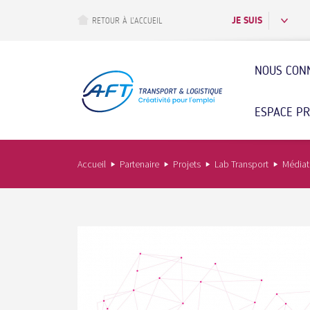
Aller
au
JE SUIS
RETOUR À L’ACCUEIL
contenu
principal
NOUS CON
ESPACE P
Accueil
Partenaire
Projets
Lab Transport
Média