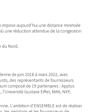
ion impose aujourd'hui une distance minimale
d’où une réduction attendue de la congestion
ue du Nord.
éenne de juin 2018 à mars 2022, avec
ourds, des représentants de fournisseurs
rtium composé de 19 partenaires : Applus
’Université Gustave Eiffel, MAN, NXP,
éenne. L'ambition d'ENSEMBLE est de réaliser
, les pelotons et les fournisseurs de