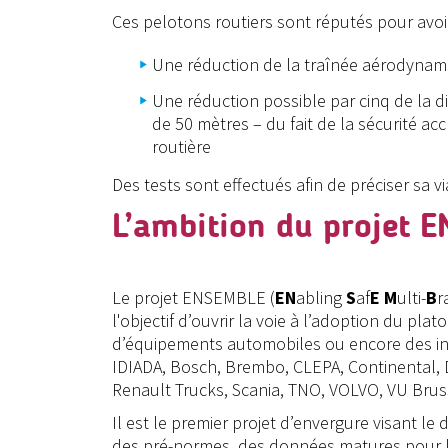
Ces pelotons routiers sont réputés pour avoi
Une réduction de la traînée aérodynami
Une réduction possible par cinq de la d
de 50 mètres – du fait de la sécurité a
routière
Des tests sont effectués afin de préciser sa 
L’ambition du projet 
Le projet ENSEMBLE (
EN
abling
S
af
E
M
ulti-
B
r
l'objectif d’ouvrir la voie à l’adoption du p
d’équipements automobiles ou encore des inst
IDIADA, Bosch, Brembo, CLEPA, Continental, 
Renault Trucks, Scania, TNO, VOLVO, VU Bruss
Il est le premier projet d’envergure visant 
des pré-normes, des données matures pour la n