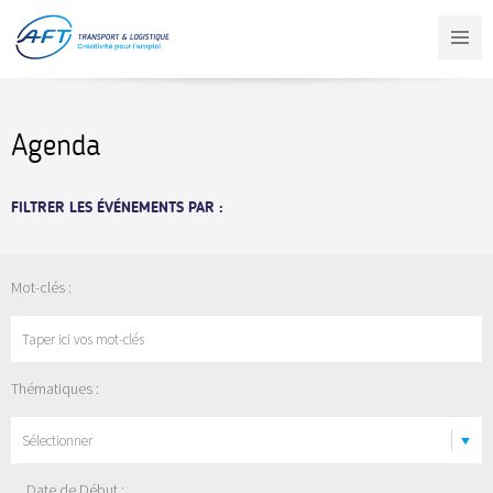
Aller
au
contenu
principal
Agenda
FILTRER LES ÉVÉNEMENTS PAR :
Mot-clés :
Thématiques :
Sélectionner
Date de Début :