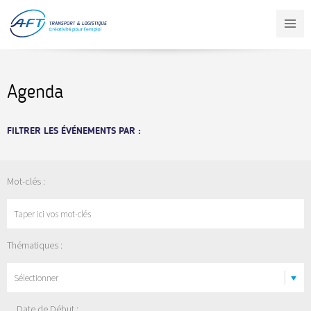
Aller
au
contenu
principal
Agenda
FILTRER LES ÉVÉNEMENTS PAR :
Mot-clés :
Thématiques :
Sélectionner
Date de Début :