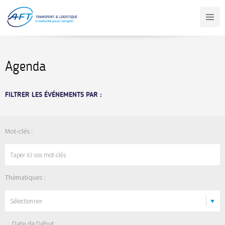
Aller
au
contenu
principal
Agenda
FILTRER LES ÉVÉNEMENTS PAR :
Mot-clés :
Thématiques :
Sélectionner
Date de Début :