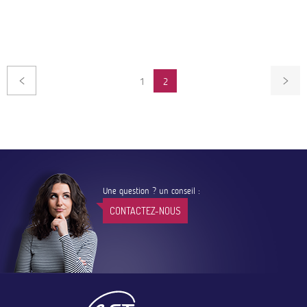
Pagination
1
2
PAGE
Une question ? un conseil :
CONTACTEZ-NOUS