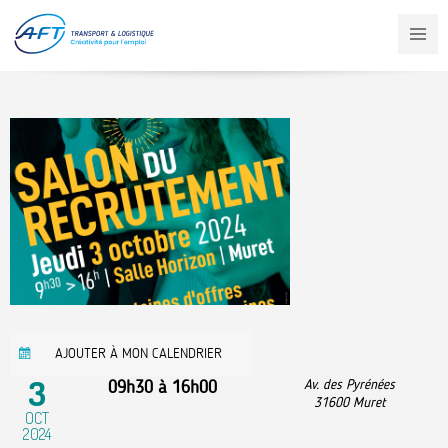
Aller
au
contenu
principal
AJOUTER À MON CALENDRIER
3
09h30
à
16h00
Av. des Pyrénées
31600
Muret
OCT
2024