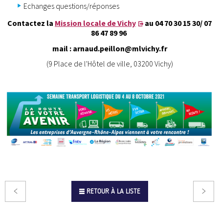
Echanges questions/réponses
Contactez la
Mission locale de Vichy
au 04 70 30 15 30/ 07
86 47 89 96
mail : arnaud.peillon@mlvichy.fr
(9 Place de l'Hôtel de ville, 03200 Vichy)
RETOUR À LA LISTE