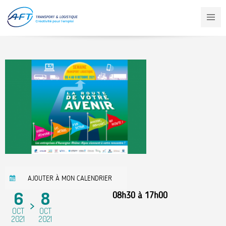
Aller
au
contenu
principal
AJOUTER À MON CALENDRIER
6
8
08h30
à
17h00
OCT
OCT
2021
2021