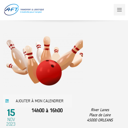
Aller
au
contenu
principal
AJOUTER À MON CALENDRIER
15
14h00
à
16h00
River Lanes
Place de Loire
NOV
45000
ORLEANS
2023