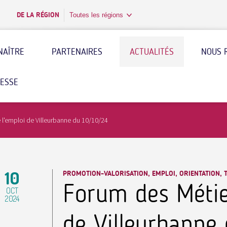
DE LA RÉGION
Toutes les régions
NAÎTRE
PARTENAIRES
ACTUALITÉS
NOUS 
RESSE
 l'emploi de Villeurbanne du 10/10/24
10
PROMOTION-VALORISATION, EMPLOI, ORIENTATION,
Forum des Métier
OCT
2024
de Villeurbanne