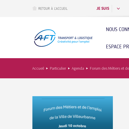
Aller
au
JE SUIS
RETOUR À L’ACCUEIL
contenu
principal
NOUS CON
ESPACE P
Accueil
Particulier
Agenda
Forum des Métiers et de