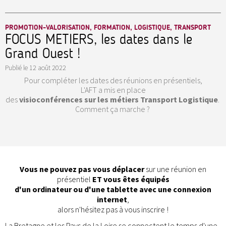
PROMOTION-VALORISATION, FORMATION, LOGISTIQUE, TRANSPORT
FOCUS METIERS, les dates dans le
Grand Ouest !
Publié le
12 août 2022
Pour compléter les dates des réunions en présentiels,
L'AFT a mis en place
des
visioconférences
sur les métiers Transport Logistique
.
Comment ça marche ?
Vous ne pouvez pas vous déplacer
sur une réunion en
présentiel
ET
vous êtes équipés
d'un ordinateur ou d'une tablette avec une connexion
internet
,
alors n'hésitez pas à vous inscrire !
La Bretagne et les Pays de la Loire se connectent le temps d'une