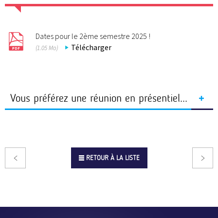
Dates pour le 2ème semestre 2025 !
Télécharger
(1.05 Mo)
Vous préférez une réunion en présentiel...
Rendez-vous sur la page "
infos métiers à Angers
", vous
trouverez la 1ère date possible et les modalités d'inscription, en
attendant les autres !
RETOUR À LA LISTE