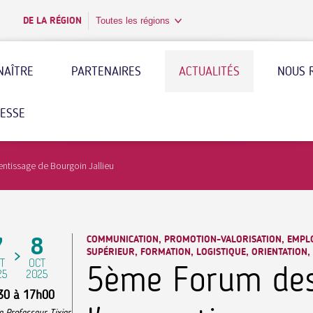
DE LA RÉGION
Toutes les régions
NAÎTRE
PARTENAIRES
ACTUALITÉS
NOUS 
RESSE
ntissage de Bourgoin Jallieu
7
8
COMMUNICATION, PROMOTION-VALORISATION, EMPLO
SUPÉRIEUR, FORMATION, LOGISTIQUE, ORIENTATION
T
OCT
5ème Forum des
25
2025
30
à
17h00
 Professeur Tixier