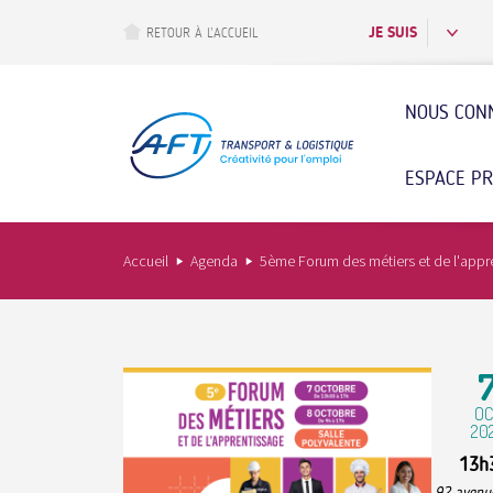
Aller
au
JE SUIS
RETOUR À L’ACCUEIL
contenu
principal
NOUS CON
ESPACE P
Accueil
Agenda
5ème Forum des métiers et de l'appre
OC
20
13h
92 avenue