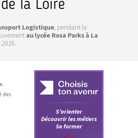
de la Loire
ansport Logistique
, pendant la
Mouvement
au
lycée Rosa Parks à La
e
2026.
e.
té des
S’orienter
Découvrir les métiers
Se former