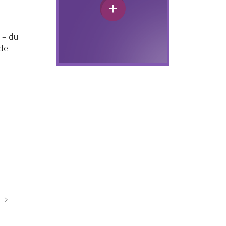
s – du
 de