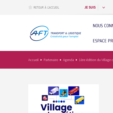
Aller
au
JE SUIS
RETOUR À L’ACCUEIL
contenu
principal
NOUS CON
ESPACE P
Accueil
Partenaire
Agenda
1ère édition du Village 