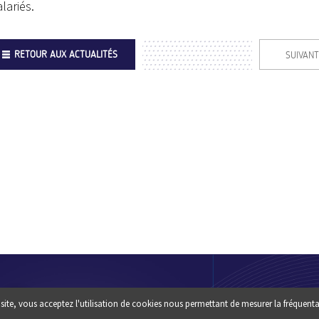
alariés.
RETOUR AUX ACTUALITÉS
SUIVANT
Footer
QUI SOMM
site, vous acceptez l'utilisation de cookies nous permettant de mesurer la fréquenta
Une question ? un conseil :
?