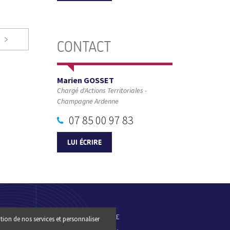
CONTACT
Marien GOSSET
Chargé d'Actions Territoriales -
Champagne Ardenne
07 85 00 97 83
LUI ÉCRIRE
ES-NOUS
PLAN DU SITE
tion de nos services et personnaliser