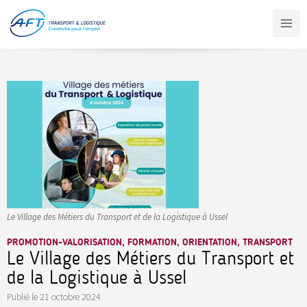
Aller
au
contenu
principal
Le Village des Métiers du Transport et de la Logistique à Ussel
PROMOTION-VALORISATION, FORMATION, ORIENTATION, TRANSPORT
Le Village des Métiers du Transport et
de la Logistique à Ussel
Publié le
21 octobre 2024